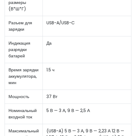
размеры
(В*Ш*Г)
Разъем для
USB-A/USB-C
зарядки
Индикация
Да
разрядки
батарей
Время зарядки
1.5 ч
аккумулятора,
мин
Мощность
37 Вт
Номинальный
5 В — 3 А, 9 В — 2,5 А
входной ток
Максимальный
(USB-A) 5 В — 3 А, 9 В — 2,23 А 12 В —