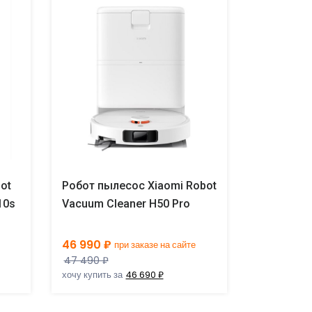
ot
Робот пылесос Xiaomi Robot
Робот пы
10s
Vacuum Cleaner H50 Pro
Robot Va
46 990 ₽
52 990 ₽
при заказе на сайте
47 490 ₽
хочу купить за
46 690 ₽