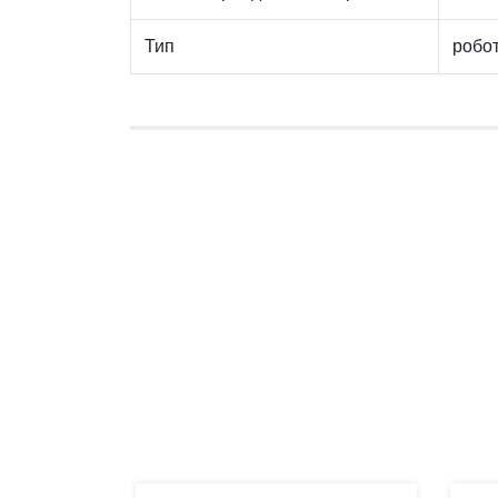
Тип
робо