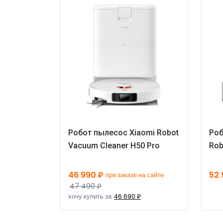
eame Bot
Робот пылесос Xiaomi Robot
Роб
 Mop L10s
Vacuum Cleaner H50 Pro
Rob
46 990 ₽
52 
на сайте
при заказе на сайте
47 490 ₽
хочу купить за
46 690 ₽