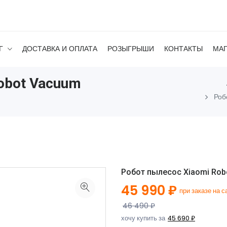
Г
ДОСТАВКА И ОПЛАТА
РОЗЫГРЫШИ
КОНТАКТЫ
МА
obot Vacuum
Роб
Робот пылесос Xiaomi Rob
45 990 ₽
при заказе на с
46 490 ₽
хочу купить за
45 690 ₽