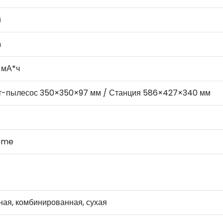
й
n
 мА*ч
т-пылесос 350×350×97 мм / Станция 586×427×340 мм
ome
ная, комбинированная, сухая