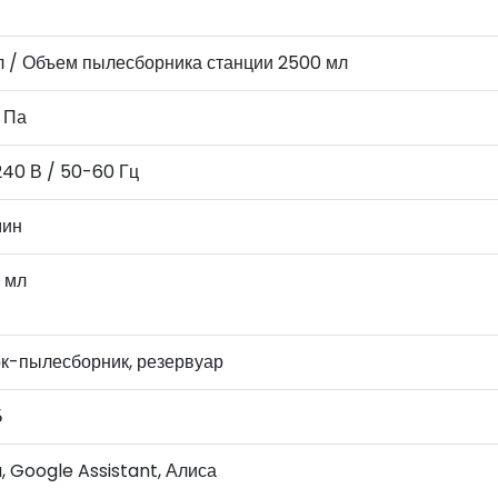
 л / Объем пылесборника станции 2500 мл
 Па
240 В / 50-60 Гц
мин
 мл
к-пылесборник, резервуар
Б
, Google Assistant, Алиса