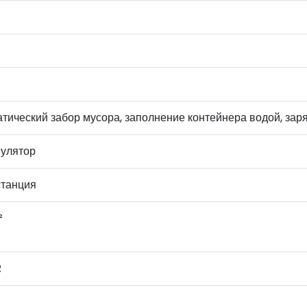
тический забор мусора, заполнение контейнера водой, зар
мулятор
станция
²
R